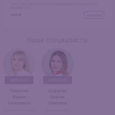
(A16.01.024) Дерматологический гидролипидный интимный пилинг
PeachPeel 2 мл
6 600 ₽
записаться
Наши специалисты
ЗАПИСАТЬСЯ
ЗАПИСАТЬСЯ
Пузракова
Сатдарова
Марина
Марьям
Геннадиевна
Сябитовна
Врач-гинеколог, врач
Врач-гинеколог-