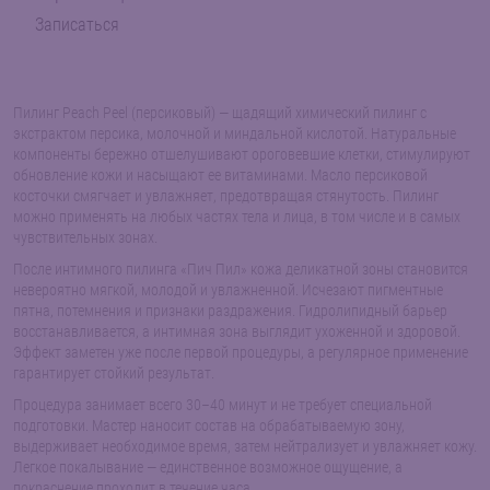
Записаться
Пилинг Peach Peel (персиковый) — щадящий химический пилинг с
экстрактом персика, молочной и миндальной кислотой. Натуральные
компоненты бережно отшелушивают ороговевшие клетки, стимулируют
обновление кожи и насыщают ее витаминами. Масло персиковой
косточки смягчает и увлажняет, предотвращая стянутость. Пилинг
можно применять на любых частях тела и лица, в том числе и в самых
чувствительных зонах.
После интимного пилинга «Пич Пил» кожа деликатной зоны становится
невероятно мягкой, молодой и увлажненной. Исчезают пигментные
пятна, потемнения и признаки раздражения. Гидролипидный барьер
восстанавливается, а интимная зона выглядит ухоженной и здоровой.
Эффект заметен уже после первой процедуры, а регулярное применение
гарантирует стойкий результат.
Процедура занимает всего 30–40 минут и не требует специальной
подготовки. Мастер наносит состав на обрабатываемую зону,
выдерживает необходимое время, затем нейтрализует и увлажняет кожу.
Легкое покалывание — единственное возможное ощущение, а
покраснение проходит в течение часа.