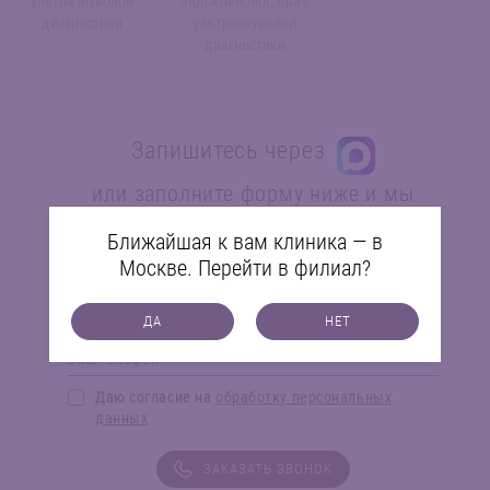
ультразвуковой
эндокринолог, врач
диагностики
ультразвуковой
диагностики
Запишитесь через
или заполните форму ниже и мы
перезвоним:
Ближайшая к вам клиника — в
Москве. Перейти в филиал?
ДА
НЕТ
Даю согласие на
обработку персональных
данных
ЗАКАЗАТЬ ЗВОНОК