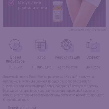
Roman Samborskyi/Shutterstock
Время
Курс
Реабилитация
Эффект
процедуры
30 минут
1-5 процедур
не требуется
до 1 года
Интимный пилинг Peach Peel с протоколом «Как выйти замуж за
миллионера» — инновационная процедура, которая осветлит и
выровняет тон кожи интимной зоны, подарив ей нежную гладкость.
Благодаря натуральному составу на основе персиковой косточки и
мягких кислот пилинг обеспечивает wow-эффект за несколько процедур
без реабилитации.
Перейти к ценам