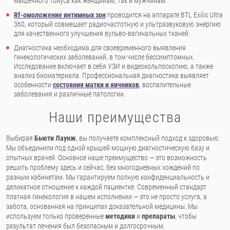
мышечного тонуса как женщинам, так и мужчинам.
Rf-омоложение интимных зон
проводится на аппарате BTL Exilis Ultra
360, который совмещает радиочастотную и ультразвуковую энергию
для качественного улучшения вульво-вагинальных тканей.
Диагностика необходима для своевременного выявления
гинекологических заболеваний, в том числе бессимптомных.
Исследование включает в себя УЗИ и видеокольпоскопию, а также
анализ биоматериала. Профессиональная диагностика выявляет
особенности
состояния матки и яичников
, воспалительные
заболевания и различные патологии.
Наши преимущества
Выбирая
Бьюти Лаунж
, вы получаете комплексный подход к здоровью.
Мы объединили под одной крышей мощную диагностическую базу и
опытных врачей. Основное наше преимущество — это возможность
решить проблему здесь и сейчас, без многодневных хождений по
разным кабинетам. Мы гарантируем полную конфиденциальность и
деликатное отношение к каждой пациентке. Современный стандарт
платная гинекология в нашем исполнении — это не просто услуга, а
забота, основанная на принципах доказательной медицины. Мы
используем только проверенные
методики
и
препараты
, чтобы
результат лечения был безопасным и долгосрочным.