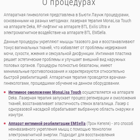
О процедурах
Аппаратная гинекология представлена в Бьюти Лаунж процедурами,
основанными на разных методиках: лазерная терапия MonaLisa Touch
на аппарате Deka, RF-лифтинг на аппарате BTL Exilis Ultra и
электромагнитное воздействие на аппарате BTL EMSella.
Данные процедуры укрепляют мышцы тазового дна и восстанавливают
тонус вагинальных тканей, что избавляет от проблемы недержания
мочи, сухости, жжения и сексуальной дисфункции. Интимная пластика
решает эстетические проблемы и улучшает внешний вид наружных
половых органов. Процедуры полностью безопасны, имеют
минимальные противопоказания и характеризуются относительно
быстрой реабилитацией. Аппаратная терапия проводятся врачами-
гинекологами, прошедшими обучение на данном оборудовании.
Интимное омоложение MonaLisa Touch
осуществляется на аппарате
Deka. Лазерная терапия запускает процесс регенерации и омоложения
тканей, восстанавливает эластичность стенок влагалища. Лазер с
одноразовой насадкой обрабатывает выбранную область снаружи и
изнутри.
Аппарат интимной реабилитации EMSella
(Трон Кегеля) - это способ
неинвазивного укрепления мышц с помощью технологии
электромагнитной энергии. Подходит для восстановления