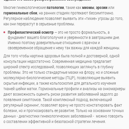
Многие гинекологические
патологии
, такие как
миомы
,
эрозии
или
гормональные сбои
, на ранних стадиях протекают бессимптомно.
Регулярное наблюдение позволяет выявить эти «тихие» угрозы до того,
как они перерастут в серьезные проблемы.
Профилактический осмотр
— это не просто формальность, а
фундамент вашего благополучия и уверенности в завтрашнем дне.
Именно поэтому доверительные отношения с врачом и
своевременное обращение к нему так важны для каждой женщины.
Для того чтобы картина здоровья была полной и достоверной, одной
консультации недостаточно. Современная медицина предлагает
широкий спектр исследований, позволяющих заглянуть в глубину
проблемы. Это не только стандартные мазки на флору, но и сложные
молекулярно-биологические методы (ПЦР), позволяющие выявить
скрытые инфекции, а также кольпоскопия для детального изучения
тканей шейки матки. Гормональные профили и анализы на онкомаркеры
дают возможность оценить риски развития заболеваний задолго до
появления симптомов. Такой комплексный подход, включающий
регулярный скрининг, позволяет врачу не просто констатировать факт
болезни, но и прогнозировать ее развитие. Только на основании точных
данных - диагностики гинекологических заболеваний - можно говорить
о составлении эффективной и безопасной стратегии лечения.