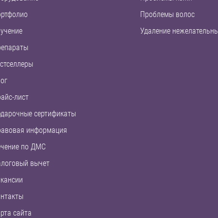
ортфолио
Проблемы волос
учение
Удаление нежелательны
репараты
стселлеры
ог
айс-лист
дарочные сертификаты
равовая информация
чение по ДМС
логовый вычет
кансии
нтакты
рта сайта