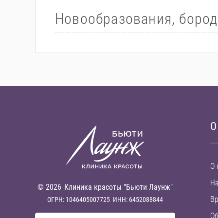
Новообразования, бород
О
О 
Н
© 2026
Клиника красоты "Бьюти Лаунж"
В
ОГРН: 1046405007725
ИНН: 6452088844
Об