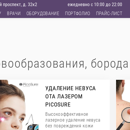
 проспект, д. 32к2
ежедневно с 10:00 до 22:00
У
ВРАЧИ
ОБОРУДОВАНИЕ
ПОРТФОЛИО
ПРАЙС-ЛИСТ
вообразования, борода
УДАЛЕНИЕ НЕВУСА
ОТА ЛАЗЕРОМ
PICOSURE
Высокоэффективное
лазерное удаление невуса
без повреждения кожи