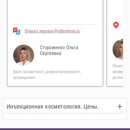
От
Отзыв с портала ProDoctorov.ru
Стороженко Ольга
Сергеевна
Пластичес
Врач-косметолог, дерматовенеролог,
косметол
нутрициолог
регенера
Инъекционная косметология. Цены.