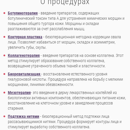
О процедурах
Ботулинотерапия
- введение препаратов, содержащих
ботулинический токсин типа A для устранения мимических морщин и
повышения общего тургора кожи. Морщины и складки
разглаживаются за счет расслабления мышц.
Контурная пластика
- безоперационная методика коррекции овала
лица. Позволяет избавиться от морщин, складок и асимметрии,
увеличить губы, скулы.
Коллагенотерапия
- введение препаратов на основе коллагена. Этот
метод стимулирует образование собственного коллагена,
возвращение утраченного объема тканей и эластичности.
Биоревитализация
- восстановление естественного уровня
гиалуроновой кислоты. Процедура направлена на борьбу с мелкими
морщинами, линиями обезвоженности.
Мезотерапия
- это введение в дерму лекарственных коктейлей из
биологически активных компонентов, обеспечивающих питание кожи,
восстановление на клеточном уровне и замедление процессов
старения.
Подтяжка нитями
- безоперационный метод подтяжки лица
рассасывающимися нитями. Процедура формирует контуры лица и
стимулирует выработку собственного коллагена.