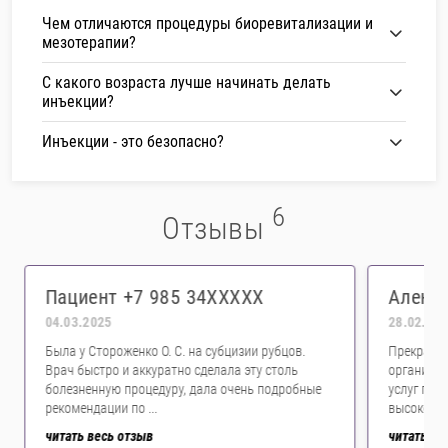
Чем отличаются процедуры биоревитализации и
мезотерапии?
С какого возраста лучше начинать делать
инъекции?
Инъекции - это безопасно?
6
Отзывы
Пациент +7 985 34XXXXX
Алена
04.03.2025
28.02.20
Была у Стороженко О. С. на субцизии рубцов.
Прекрасна
Врач быстро и аккуратно сделала эту столь
организов
болезненную процедуру, дала очень подробные
услуг по 
рекомендации по ...
высококва
читать весь отзыв
читать ве