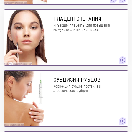
RomarioIen/Shutterstock.com
ПЛАЦЕНТОТЕРАПИЯ
Инъекции плаценты для повышения
иммунитета и питания кожи
ShotPrime Studio/Shutterstock.com
СУБЦИЗИЯ РУБЦОВ
Коррекция рубцов постакне и
атрофических рубцов
Racool_studio/freepik.com