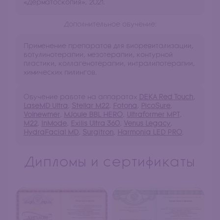
«Дерматоскопия», 2021.
Дополнительное обучение:
Применение препаратов для биоревитализации,
ботулинотерапии, мезотерапии, контурной
пластики, коллагенотерапии, интралипотерапии,
химических пилингов.
Обучение работе на аппаратах
DEKA Red Touch
,
LaseMD Ultra
,
Stellar M22
,
Fotona
,
PicoSure
,
Volnewmer
,
MJoule BBL HERO
,
Ultraformer MPT
,
M22
,
InMode
,
Exilis Ultra 360
,
Venus Legacy
,
HydraFacial MD
,
Surgitron
,
Harmonia LED PRO
.
Дипломы и сертификаты