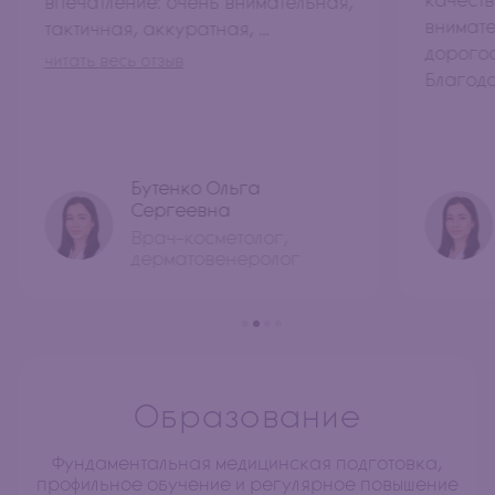
каче
впечатление: очень внимательная,
внимат
тактичная, аккуратная, ...
дорого
читать весь отзыв
Благод
Бутенко Ольга
Сергеевна
Врач-косметолог,
дерматовенеролог
Образование
Фундаментальная медицинская подготовка,
профильное обучение и регулярное повышение