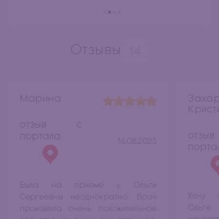
Отзывы
14
Марина
Заха
Крист
отзыв с
отз
портала
16.08.2025
порта
Была на приеме у Ольги
Хочу в
Сергеевны неоднократно. Врач
Ольге
произвела очень положительное