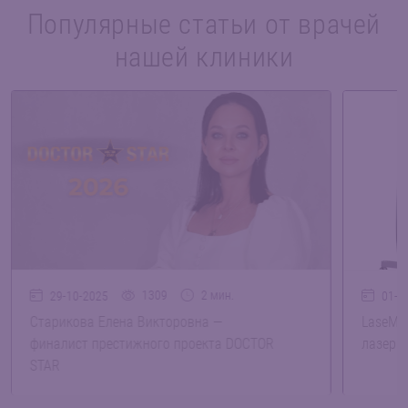
Популярные статьи от врачей
нашей клиники
1309
2 мин.
29-10-2025
01-1
Старикова Елена Викторовна —
LaseMD 
финалист престижного проекта DOCTOR
лазерн
STAR