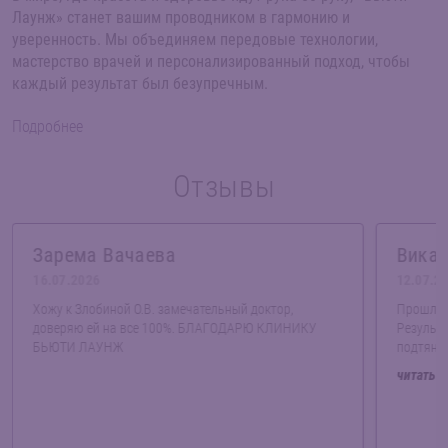
Лаунж» станет вашим проводником в гармонию и
уверенность. Мы объединяем передовые технологии,
мастерство врачей и персонализированный подход, чтобы
каждый результат был безупречным.
Подробнее
Отзывы
Зарема Вачаева
Вика 
16.07.2026
12.07.2
Хожу к Злобиной О.В. замечательный доктор,
Прошла 
доверяю ей на все 100%. БЛАГОДАРЮ КЛИНИКУ
Результ
БЬЮТИ ЛАУНЖ
подтянул
читать в