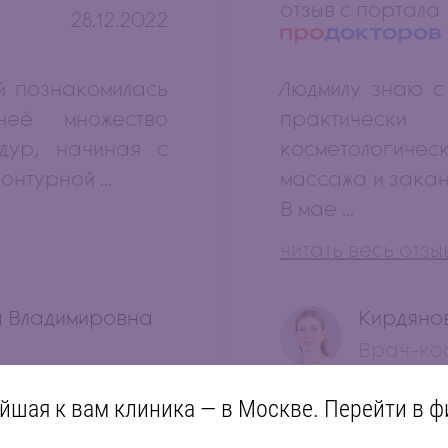
отзыв с портала
28.12.2022
й познакомилась
Людмилу знаю с
её множество
практиче
едур, начиная с
косметологиче
онтурной ...
массажа и закан
В мае ...
читать весь отзы
а Владимировна
Кирдяно
Врач-ко
йшая к вам клиника — в Москве. Перейти в ф