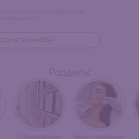
иалиста действует повышающий
оэффициент 1.1
саться онлайн
Разделы:
Образование
Видео процедур