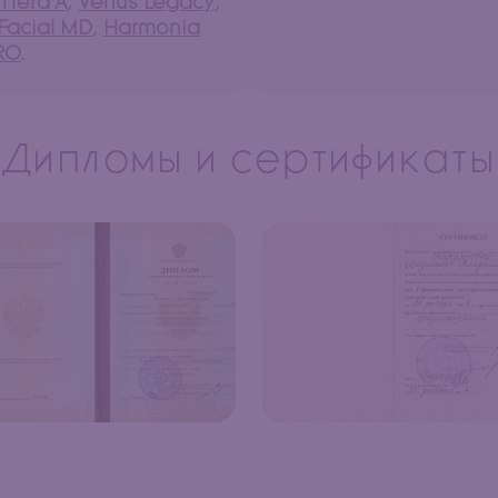
iftera A
,
Venus Legacy
,
Facial MD
,
Harmonia
RO
.
Дипломы и сертификаты