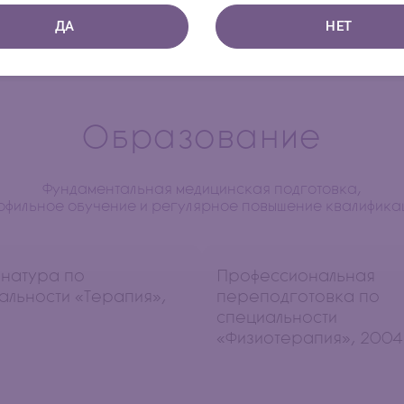
ДА
НЕТ
Образование
Фундаментальная медицинская подготовка,
офильное обучение и регулярное повышение квалифика
натура по
Профессиональная
альности «Терапия»,
переподготовка по
специальности
«Физиотерапия», 2004