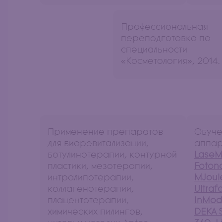
Профессиональная
переподготовка по
специальности
«Косметология», 2014.
Применение препаратов
Обуче
для биоревитализации,
аппа
ботулинотерапии, контурной
LaseM
пластики, мезотерапии,
Foton
интралипотерапии,
MJoul
коллагенотерапии,
Ultraf
плацентотерапии,
InMo
химических пилингов,
DEKA 