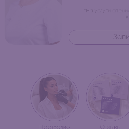
*На услуги спец
к
Запи
Портфолио
Отзывы