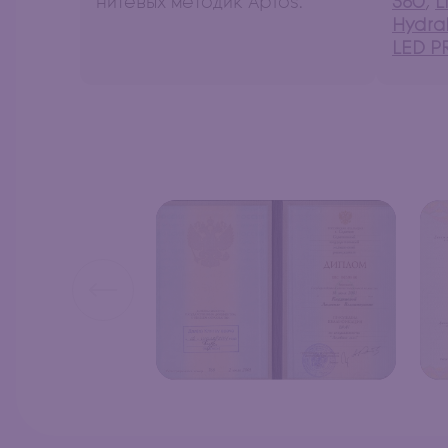
нитевых методик Aptos.
360
,
L
Hydra
LED P