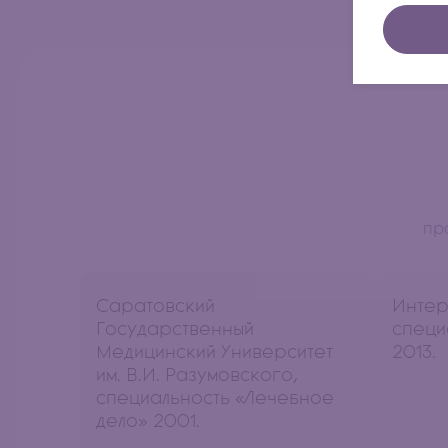
пр
Саратовский
Интер
Государственный
специ
Медицинский Университет
2013.
им. В.И. Разумовского,
специальность «Лечебное
дело» 2001.