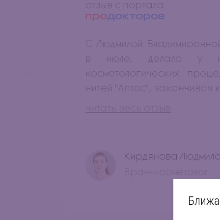
отзыв с портала
С Людмилой Владимировно
в июле, делала у н
косметологических проц
нитей "Аптос", заканчивая к
читать весь отзыв
Кирдянова Людмил
Врач-косметолог
Ближа