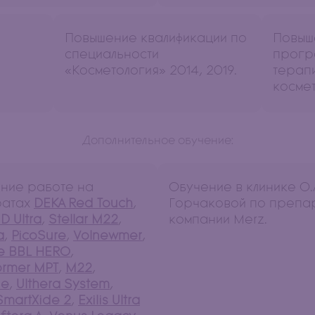
Повышение квалификации по
Повыш
специальности
прогр
«Косметология» 2014, 2019.
терапи
космет
Дополнительное обучение:
ние работе на
Обучение в клинике О.
ратах
DEKA Red Touch
,
Горчаковой по препа
D Ultra
,
Stellar M22
,
компании Мerz.
a
,
PicoSure
,
Volnewmer
,
e BBL HERO
,
ormer MPT
,
M22
,
de
,
Ulthera System
,
SmartXide 2
,
Exilis Ultra