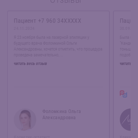
Пациент +7 960 34XXXXX
Пациен
24.11.2024
30.09.20
Я 23 ноября была на лазерной эпиляции у
Была на п
будущего врача Фоломкиной Ольги
"Кандела"
Александровны, хочется отметить, что процедура
тоньше и 
проведена замечательно, ...
подобранн
читать весь отзыв
читать ве
Отз
Фоломкина Ольга
Александровна
Косметик-эстетист
Клиника 