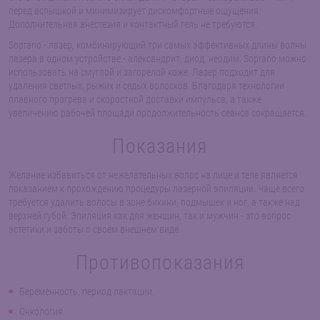
перед вспышкой и минимизирует дискомфортные ощущения.
Дополнительная анестезия и контактный гель не требуются.
Soprano - лазер, комбинирующий три самых эффективных длины волны
лазера в одном устройстве - александрит, диод, неодим. Soprano можно
использовать на смуглой и загорелой коже. Лазер подходит для
удаления светлых, рыжих и седых волосков. Благодаря технологии
плавного прогрева и скоростной доставки импульса, а также
увеличению рабочей площади продолжительность сеанса сокращается.
Показания
Желание избавиться от нежелательных волос на лице и теле является
показанием к прохождению процедуры лазерной эпиляции. Чаще всего
требуется удалить волосы в зоне бикини, подмышек и ног, а также над
верхней губой. Эпиляция как для женщин, так и мужчин - это вопрос
эстетики и заботы о своем внешнем виде.
Противопоказания
Беременность, период лактации.
Онкология.