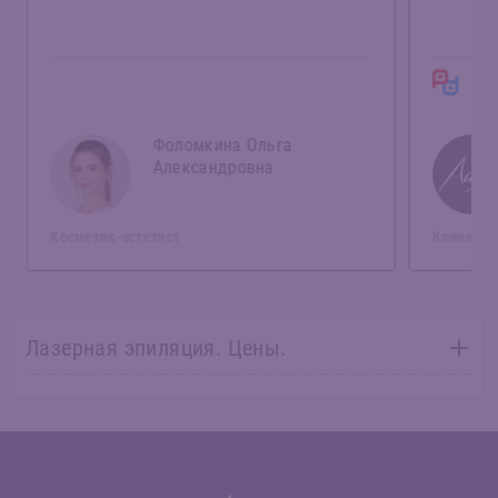
Отз
Фоломкина Ольга
Александровна
Косметик-эстетист
Клиника 
Лазерная эпиляция. Цены.