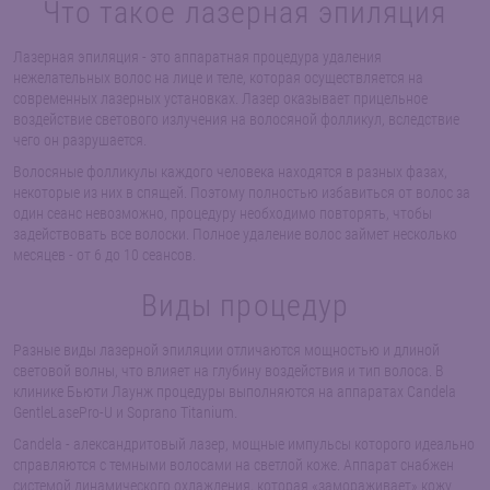
Что такое лазерная эпиляция
Лазерная эпиляция - это аппаратная процедура удаления
нежелательных волос на лице и теле, которая осуществляется на
современных лазерных установках. Лазер оказывает прицельное
воздействие светового излучения на волосяной фолликул, вследствие
чего он разрушается.
Волосяные фолликулы каждого человека находятся в разных фазах,
некоторые из них в спящей. Поэтому полностью избавиться от волос за
один сеанс невозможно, процедуру необходимо повторять, чтобы
задействовать все волоски. Полное удаление волос займет несколько
месяцев - от 6 до 10 сеансов.
Виды процедур
Разные виды лазерной эпиляции отличаются мощностью и длиной
световой волны, что влияет на глубину воздействия и тип волоса. В
клинике Бьюти Лаунж процедуры выполняются на аппаратах Candela
GentleLasePro-U и Soprano Titanium.
Candela - александритовый лазер, мощные импульсы которого идеально
справляются с темными волосами на светлой коже. Аппарат снабжен
системой динамического охлаждения, которая «замораживает» кожу