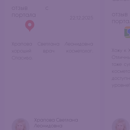
отзыв с
отз
портала
22.12.2025
порта
Храпова Светлана Леонидовна
Хожу к 
хороший врач косметолог.
Отличн
Спасибо.
тоже су
космет
досту
уровне!
Храпова Светлана
Леонидовна