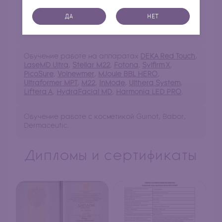
ботулинотерапии, мезотерапии,
коллагенотерапии, контурной пластики,
ДА
НЕТ
плацентотерапии, интралипотерапии, нитей
Аптос, химических пилингов.
Обучение работе на аппаратах
DEKA Red Touch
,
LaseMD Ultra
,
Stellar M22
,
Fotona
,
Sylfirm X
,
PicoSure
,
Volnewmer
,
MJoule BBL HERO
,
Ultraformer MPT
,
M22
,
InMode
,
Ulthera System
,
Liftera A
,
HydraFacial MD
,
Harmonia LED PRO
.
Обучение работе с косметикой Guinot, Babor,
Dermaceutic.
Дипломы и сертификаты