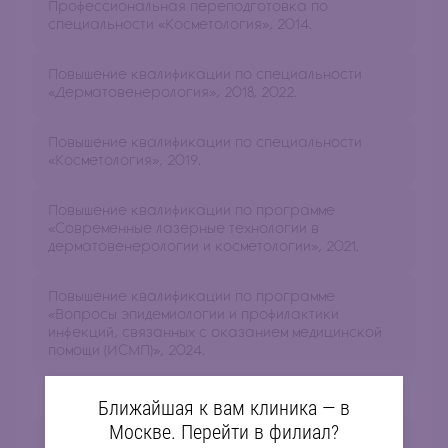
Профессиональная переподготовка по
специальности «Косметология», 2014.
Повышение квалификации по специальности
«Дерматовенерология», 2018, 2022.
Повышение квалификации по специальности
«Косметология», 2019.
Повышение квалификации по программе
«Современные лазерные технологии в
дерматовенерологии и косметологии», 2021.
Повышение квалификации по программе
«Вопросы эпидемиологии и профилактики
инфекций, связанных с оказанием медицинской
помощи (ИСМП)», 2024.
Дополнительное обучение:
Ближайшая к вам клиника — в
Москве. Перейти в филиал?
Применение препаратов для биоревитализации,