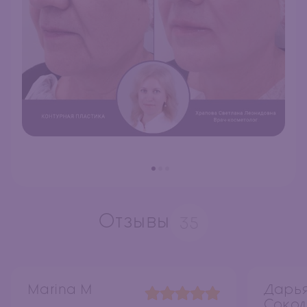
Отзывы
35
Marina M
Дарь
Сокол