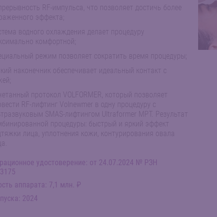
прерывность RF-импульса, что позволяет достичь более
раженного эффекта;
стема водного охлаждения делает процедуру
ксимально комфортной;
ециальный режим позволяет сократить время процедуры;
бкий наконечник обеспечивает идеальный контакт с
жей;
четанный протокол VOLFORMER, который позволяет
овести RF-лифтинг Volnewmer в одну процедуру с
ьтразвуковым SMAS-лифтингом Ultraformer MPT. Результат
мбинированной процедуры: быстрый и яркий эффект
дтяжки лица, уплотнения кожи, контурирования овала
ца.
рационное удостоверение: от 24.07.2024 № РЗН
23175
сть аппарата: 7,1 млн. ₽
пуска: 2024