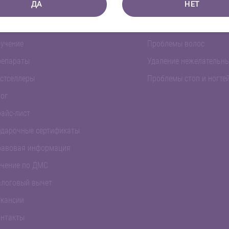
ДА
НЕТ
орудование
Интимное здоровье
ортфолио
Проблемы кожи
учение
Проблемы волос
репараты
Удаление нежелательны
стселлеры
Проблемы стоп и ногте
ог
айс-лист
дарочные сертификаты
равовая информация
чение по ДМС
логовый вычет
кансии
нтакты