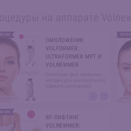
оцедуры на аппарате Volne
ЛЮЗИВ
ЭКСК
ОМОЛОЖЕНИЕ
VOLFORMER:
ULTRAFORMER MPT И
VOLNEWMER
Сочетание двух передовых
методик для максимального
эффекта омоложения
hutterstock.com
Demidenko
ЛЮЗИВ
RF-ЛИФТИНГ
VOLNEWMER: