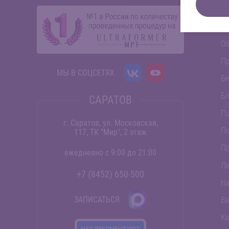
Об
П
Об
П
МЫ В СОЦСЕТЯХ
Бе
Бл
САРАТОВ
Пр
г. Саратов, ул. Московская,
По
117, ТК "Мир", 2 этаж
П
ежедневно с 9:00 до 21:00
Ле
+7 (8452) 650-500
На
ЗАПИСАТЬСЯ
Ва
Ко