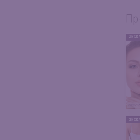
Пр
ЭКСК
ldutko/S
ЭКСК