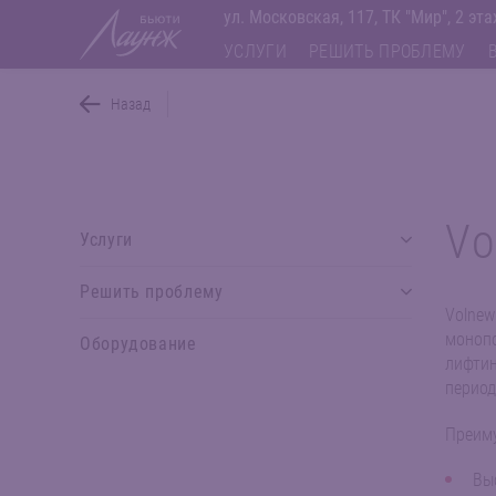
ул. Московская, 117, ТК "Мир", 2 эт
УСЛУГИ
РЕШИТЬ ПРОБЛЕМУ
Назад
Vo
Услуги
Решить проблему
Volnew
монопо
Оборудование
лифтин
период
Преиму
Вы