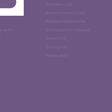
Эстетика и уход
Мужская косметология
Лечебная косметология
х волос
Антивозрастная медицина
й
Гинекология
Диагностика
Имидж-центр