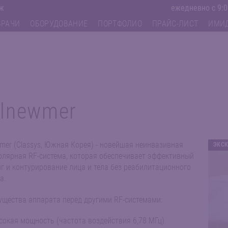
аж
ежедневно с 9:0
ВРАЧИ
ОБОРУДОВАНИЕ
ПОРТФОЛИО
ПРАЙС-ЛИСТ
ИМИ
lnewmer
mer (Classys, Южная Корея) - новейшая неинвазивная
ЭКС
лярная RF-система, которая обеспечивает эффективный
г и контурирование лица и тела без реабилитационного
а.
щества аппарата перед другими RF-системами:
сокая мощность (частота воздействия 6,78 МГц)