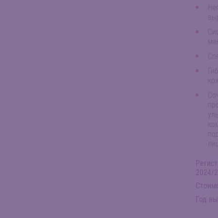
Не
вы
Си
ма
Сп
Ги
ко
Со
пр
ул
ко
по
ли
Регист
2024/
Стоимо
Год вы