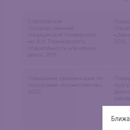
Саратовский
Повыш
Государственный
специ
Медицинский Университет
«Дерм
им. В.И. Разумовского,
2012, 
специальность «Лечебное
дело», 2011.
Повышение квалификации по
Повыш
программе «Косметология»,
прогр
2022.
Диагн
забол
Ближа