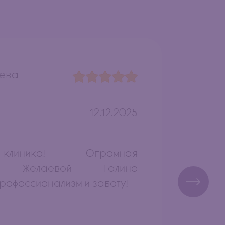
еева
Анаст
отзыв
12.12.2025
клиника! Огромная
Здра
ть Желаевой Галине
впеча
рофессионализм и заботу!
волос
Галин
читать