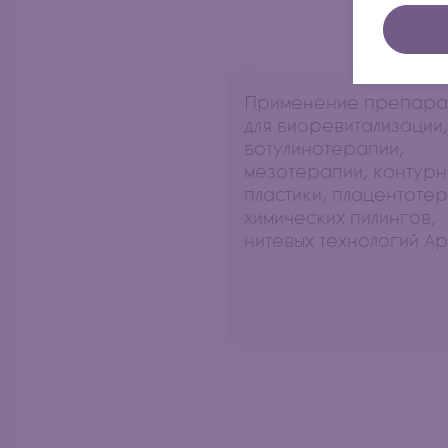
Применение препара
для биоревитализации,
ботулинотерапии,
мезотерапии, контур
пластики, плацентотер
химических пилингов,
нитевых технологий Ap