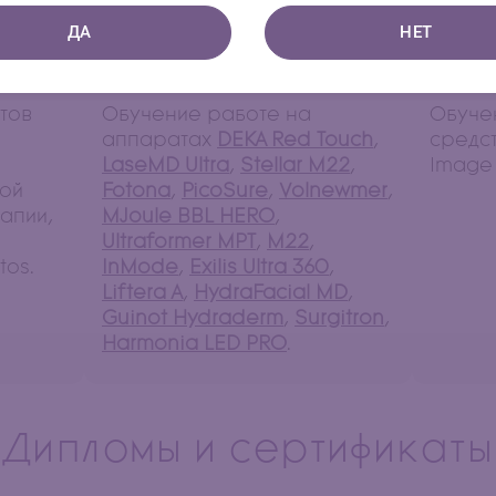
ДА
НЕТ
Дополнительное обучение:
тов
Обучение работе на
Обуче
аппаратах
DEKA Red Touch
,
средст
LaseMD Ultra
,
Stellar M22
,
Image 
ной
Fotona
,
PicoSure
,
Volnewmer
,
апии,
MJoule BBL HERO
,
Ultraformer MPT
,
M22
,
tos.
InMode
,
Exilis Ultra 360
,
Liftera A
,
HydraFacial MD
,
Guinot Hydraderm
,
Surgitron
,
Harmonia LED PRO
.
Дипломы и сертификаты