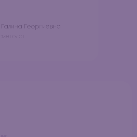
 Галина Георгиевна
сметолог
ции