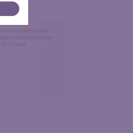
ние процедурам и
вам ухода за кожей
Skin Care.