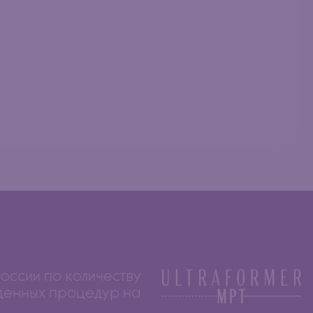
России по количеству
денных процедур на