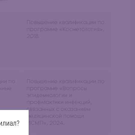
Повышение квалификации по
программе «Косметология»,
2018.
ии по
Повышение квалификации по
нные
программе «Вопросы
эпидемиологии и
профилактики инфекций,
связанных с оказанием
медицинской помощи
илиал?
ИСМП», 2024.