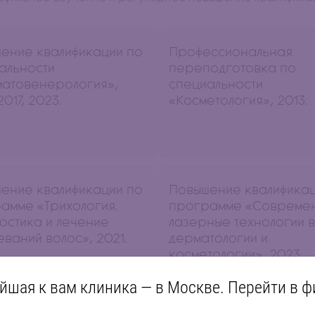
ение квалификации по
Профессиональная
альности
переподготовка по
атовенерология»,
специальности
2017, 2023.
«Косметология», 2013.
ение квалификации по
Повышение квалификац
амме «Трихология.
программе «Совреме
остика и лечение
лазерные технологии в
еваний волос», 2021.
дерматологии и
косметологии», 2023.
йшая к вам клиника — в Москве. Перейти в ф