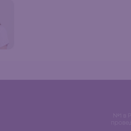
№1 в 
прове