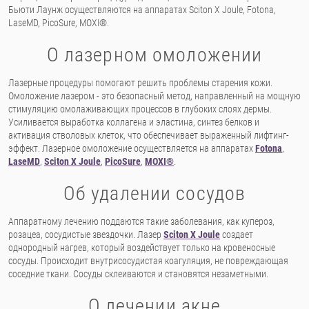
Бьюти Лаунж осуществляются на аппаратах Sciton X Joule, Fotona,
LaseMD, PicoSure, MOXI®.
О лазерном омоложении
Лазерные процедуры помогают решить проблемы старения кожи.
Омоложение лазером - это безопасный метод, направленный на мощную
стимуляцию омолаживающих процессов в глубоких слоях дермы.
Усиливается выработка коллагена и эластина, синтез белков и
активация стволовых клеток, что обеспечивает выраженный лифтинг-
эффект. Лазерное омоложение осуществляется на аппаратах
Fotona
,
LaseMD
,
Sciton X Joule
,
PicoSure
,
MOXI®
.
Об удалении сосудов
Аппаратному лечению поддаются такие заболевания, как купероз,
розацеа, сосудистые звездочки. Лазер
Sciton X Joule
создает
однородный нагрев, который воздействует только на кровеносные
сосуды. Происходит внутрисосудистая коагуляция, не повреждающая
соседние ткани. Сосуды склеиваются и становятся незаметными.
О лечении акне