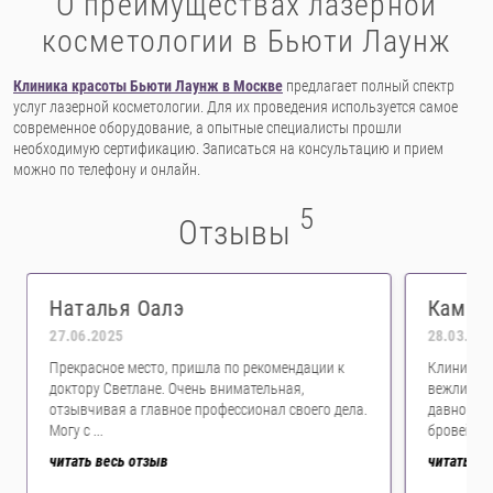
О преимуществах лазерной
косметологии в Бьюти Лаунж
Клиника красоты Бьюти Лаунж в Москве
предлагает полный спектр
услуг лазерной косметологии. Для их проведения используется самое
современное оборудование, а опытные специалисты прошли
необходимую сертификацию. Записаться на консультацию и прием
можно по телефону и онлайн.
5
Отзывы
Наталья Оалэ
Камил
27.06.2025
28.03.20
Прекрасное место, пришла по рекомендации к
Клиника о
доктору Светлане. Очень внимательная,
вежливые.
отзывчивая а главное профессионал своего дела.
давно хот
Могу с ...
бровей, ко
читать весь отзыв
читать ве