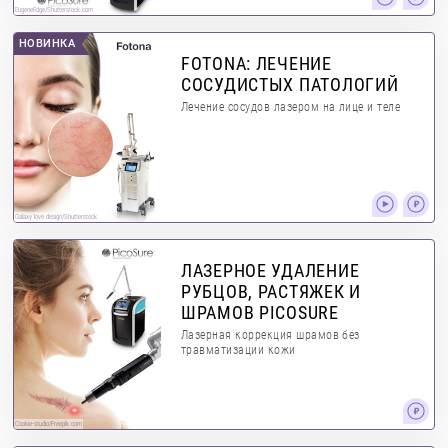
EugeneEdge/Shutterstock.com
НОВИНКА
FOTONA: ЛЕЧЕНИЕ
СОСУДИСТЫХ ПАТОЛОГИЙ
Лечение сосудов лазером на лице и теле
Galaxy love design/Shutterstock
ЛАЗЕРНОЕ УДАЛЕНИЕ
РУБЦОВ, РАСТЯЖЕК И
ШРАМОВ PICOSURE
Лазерная коррекция шрамов без
травматизации кожи
Сookie-studio/Freepik.com