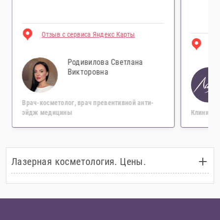
Отзыв с сервиса Яндекс Карты
От
Родивилова Светлана
Викторовна
Врач-косметолог, врач превентивной анти-
эйдж медицины
Клиника 
Лазерная косметология. Цены.