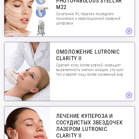
PHOTOFABULOUS STELLAR
M22
Сочетание IPL-терапии последнего
поколения и неабляционной лазерной
шлифовки
cookie_studio/Freepik.com
ОМОЛОЖЕНИЕ LUTRONIC
CLARITY II
Сделает кожу более ровной, уменьшит
выраженность мелких морщин, улучшит
тон и вернет лицу более ухоженный вид
ЛЕЧЕНИЕ КУПЕРОЗА И
СОСУДИСТЫХ ЗВЕЗДОЧЕК
ЛАЗЕРОМ LUTRONIC
CLARITY II