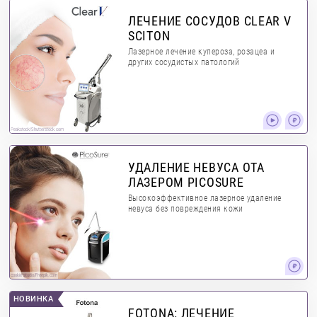
ЛЕЧЕНИЕ СОСУДОВ CLEAR V
SCITON
Лазерное лечение купероза, розацеа и
других сосудистых патологий
Peakstock/Shutterstock.com
УДАЛЕНИЕ НЕВУСА ОТА
ЛАЗЕРОМ PICOSURE
Высокоэффективное лазерное удаление
невуса без повреждения кожи
cookie-studio/Freepik.com
НОВИНКА
FOTONA: ЛЕЧЕНИЕ