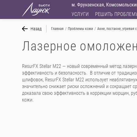
м. Фрунзенская, Комсомольский
УСЛУГИ
РЕШИТЬ ПРОБЛЕМ
Назад
Главная
/
Проблемы кожи
/
Акне, постакне, угревая 
Лазерное омоложени
ResurFX Stellar M22 — новый современный метод лазер
эффективность и безопасность. В отличие от традици
шлифовок, ResurFX Stellar M22 использует неаблятивн
значительно снижает риски осложнений и сокращает с
доказала свою эффективность в коррекции морщин, ру
кожи.