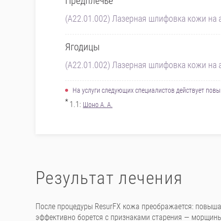
Предплечье
(A22.01.002) Лазерная шлифовка кожи на а
Ягодицы
(A22.01.002) Лазерная шлифовка кожи на а
На услуги следующих специалистов действует по
*
1.1:
Шоно А. А.
Результат лечения
После процедуры ResurFX кожа преображается: повышае
эффективно борется с признаками старения — морщины 