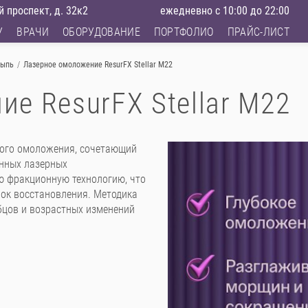
 проспект, д. 32к2
ежедневно с 10:00 до 22:00
У
ВРАЧИ
ОБОРУДОВАНИЕ
ПОРТФОЛИО
ПРАЙС-ЛИСТ
сыпь
/
Лазерное омоложение ResurFX Stellar M22
е ResurFX Stellar M22
ного омоложения, сочетающий
онных лазерных
ую фракционную технологию, что
рок восстановления. Методика
бцов и возрастных изменений