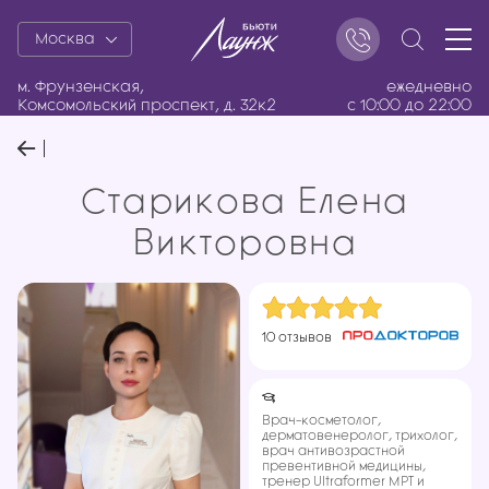
Москва
м. Фрунзенская,
ежедневно
Комсомольский проспект, д. 32к2
с 10:00 до 22:00
Старикова Елена
Викторовна
10 отзывов
Врач-косметолог,
дерматовенеролог, трихолог,
врач антивозрастной
превентивной медицины,
тренер Ultraformer MPT и