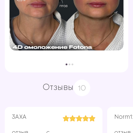
Отзывы
10
3АХА
Norm1