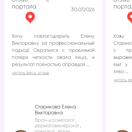
отзыв с
отз
портала
порта
30.07.2026
Хочу поблагодарить Елену
Хожу 
Викторовну за профессиональный
Старико
подход! Обратился с проблемой
с пр
потери четкости овала лица, и
выраже
результат полностью оправдал ...
был у 
либо ...
читать весь отзыв
читать в
Старикова Елена
Викторовна
Врач-косметолог,
дерматовенеролог,
трихолог, врач