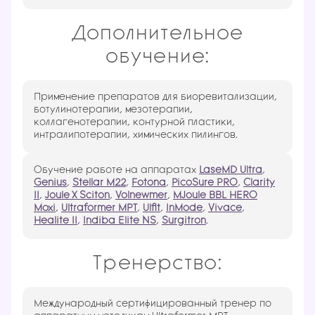
Дополнительное
обучение:
Применение препаратов для биоревитализации,
ботулинотерапии, мезотерапии,
коллагенотерапии, контурной пластики,
интралипотерапии, химических пилингов.
Обучение работе на аппаратах
LaseMD Ultra
,
Genius
,
Stellar M22
,
Fotona
,
PicoSure PRO
,
Clarity
II
,
Joule X Sciton
,
Volnewmer
,
MJoule BBL HERO
Moxi
,
Ultraformer MPT
,
Ulfit
,
InMode
,
Vivace
,
Healite II
,
Indiba Elite NS
,
Surgitron
.
Тренерство:
Международный сертифицированный тренер по