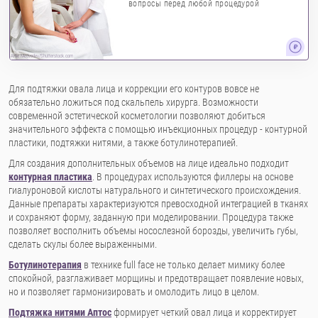
вопросы перед любой процедурой
Artie Medvedev/Shutterstock.com
Для подтяжки овала лица и коррекции его контуров вовсе не
обязательно ложиться под скальпель хирурга. Возможности
современной эстетической косметологии позволяют добиться
значительного эффекта с помощью инъекционных процедур - контурной
пластики, подтяжки нитями, а также ботулинотерапией.
Для создания дополнительных объемов на лице идеально подходит
контурная пластика
. В процедурах используются филлеры на основе
гиалуроновой кислоты натурального и синтетического происхождения.
Данные препараты характеризуются превосходной интеграцией в тканях
и сохраняют форму, заданную при моделировании. Процедура также
позволяет восполнить объемы носослезной борозды, увеличить губы,
сделать скулы более выраженными.
Ботулинотерапия
в технике full face не только делает мимику более
спокойной, разглаживает морщины и предотвращает появление новых,
но и позволяет гармонизировать и омолодить лицо в целом.
Подтяжка нитями Аптос
формирует четкий овал лица и корректирует