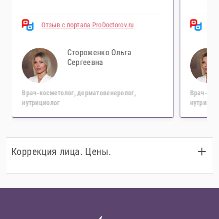
Отзыв с портала ProDoctorov.ru
Отз
Стороженко Ольга
Сергеевна
Врач-косметолог, дерматовенеролог,
Врач-кос
нутрициолог
нутрицио
Коррекция лица. Цены.