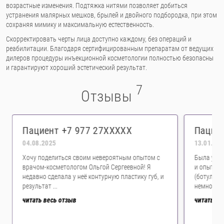
возрастные изменения. Подтяжка нитями позволяет добиться
устранения малярных мешков, брылей и двойного подбородка, при этом
сохраняя мимику и максимальную естественность.
Скорректировать черты лица доступно каждому, без операций и
реабилитации. Благодаря сертифицированным препаратам от ведущих
дилеров процедуры инъекционной косметологии полностью безопасны
и гарантируют хороший эстетический результат.
7
Отзывы
Пациент +7 977 27XXXXX
Пациен
04.08.2025
13.01.20
Хочу поделиться своим невероятным опытом с
Была у Ст
врачом-косметологом Ольгой Сергеевной! Я
и опытный
недавно сделала у неё контурную пластику губ, и
(ботулино
результат ...
немного не
читать весь отзыв
читать ве