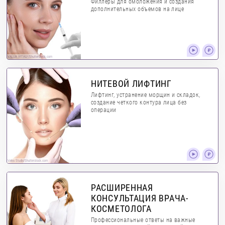
Филлеры для омоложения и создания
дополнительных объемов на лице
VALUA VITALY/Shutterstock.com
НИТЕВОЙ ЛИФТИНГ
Лифтинг, устранение морщин и складок,
создание четкого контура лица без
операции
Veles Studio/Shutterstock.com
РАСШИРЕННАЯ
КОНСУЛЬТАЦИЯ ВРАЧА-
КОСМЕТОЛОГА
Профессиональные ответы на важные