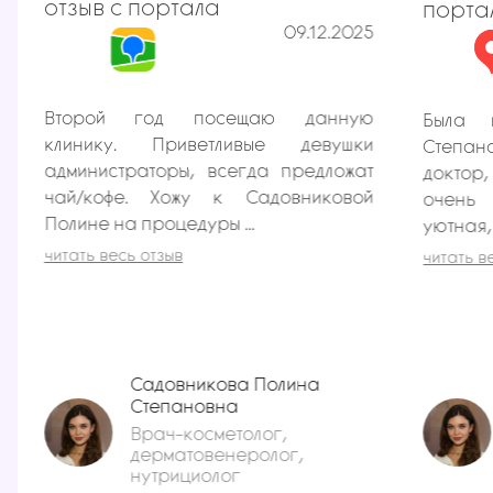
отзыв с портала
порта
09.12.2025
Второй год посещаю данную
Была 
клинику. Приветливые девушки
Степа
администраторы, всегда предложат
доктор,
чай/кофе. Хожу к Садовниковой
очень 
Полине на процедуры ...
уютная, 
читать весь отзыв
читать в
Садовникова Полина
Степановна
Врач-косметолог,
дерматовенеролог,
нутрициолог