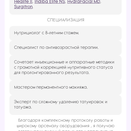
Healite II
,
Indiba Elite NS
,
HydraFacial MD
,
Surgitron
.
СПЕЦИАЛИЗАЦИЯ
Нутрициолог с 8-летним стажем.
Специалист по антивозрастной терапии.
Сочетает инъекционные и аппаратные методики
с грамотной коррекцией нутритивного статуса
для пролонгированного результата.
Мастером перманентного макияжа.
Эксперт по сложному удалению татуировок и
татуажа.
Благодаря комплексному протоколу работы и
широкому арсеналу оборудования , я получаю