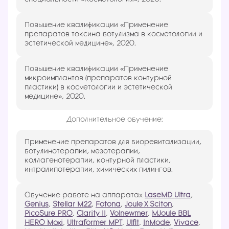
Повышение квалификации «Применение
препаратов токсина ботулизма в косметологии и
эстетической медицине», 2020.
Повышение квалификации «Применение
микроимплантов (препаратов контурной
пластики) в косметологии и эстетической
медицине», 2020.
Дополнительное обучение:
Применение препаратов для биоревитализации,
ботулинотерапии, мезотерапии,
коллагенотерапии, контурной пластики,
интралипотерапии, химических пилингов.
Обучение работе на аппаратах
LaseMD Ultra
,
Genius
,
Stellar M22
,
Fotona
,
Joule X Sciton
,
PicoSure PRO
,
Clarity II
,
Volnewmer
,
MJoule BBL
HERO Moxi
,
Ultraformer MPT
,
Ulfit
,
InMode
,
Vivace
,