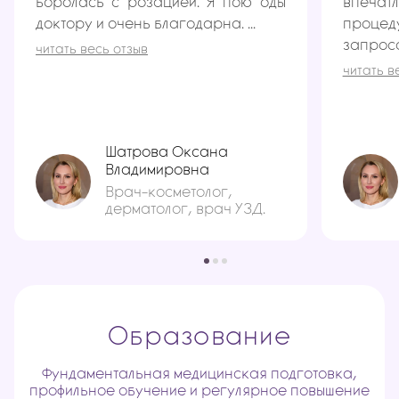
боролась с розацией. Я пою оды
впеча
доктору и очень благодарна. ...
проце
запросом
читать весь отзыв
читать в
Шатрова Оксана
Владимировна
Врач-косметолог,
дерматолог, врач УЗД.
Образование
Фундаментальная медицинская подготовка,
профильное обучение и регулярное повышение