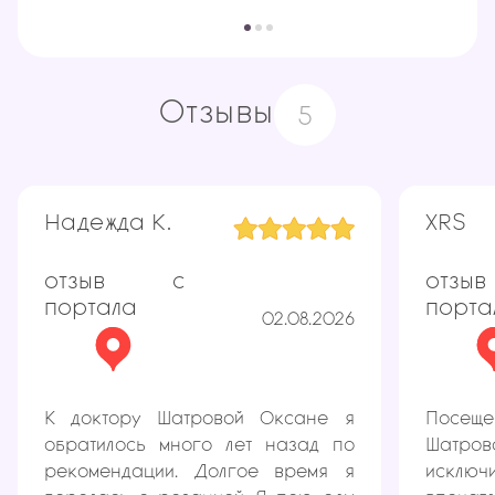
Отзывы
5
Надежда К.
XRS
отзыв с
отз
портала
порта
02.08.2026
К доктору Шатровой Оксане я
Посеще
обратилось много лет назад по
Шатро
рекомендации. Долгое время я
исключ