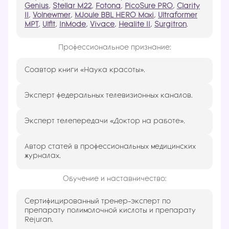
Genius
,
Stellar M22
,
Fotona
,
PicoSure PRO
,
Clarity
II
,
Volnewmer
,
MJoule BBL HERO Moxi
,
Ultraformer
MPT
,
Ulfit
,
InMode
,
Vivace
,
Healite II
,
Surgitron
.
Профессиональное признание:
Соавтор книги «Наука красоты».
Эксперт федеральных телевизионных каналов.
Эксперт телепередачи «Доктор на работе».
Автор статей в профессиональных медицинских
журналах.
Обучение и наставничество:
Сертифицированный тренер-эксперт по
препарату полимолочной кислоты и препарату
Rejuran.