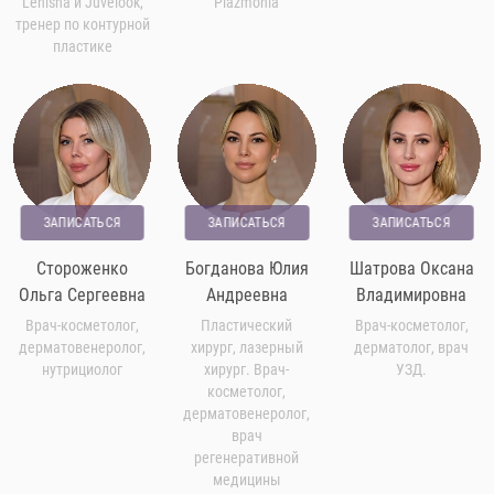
Lenisna и Juvelook,
Plazmonia
тренер по контурной
пластике
ЗАПИСАТЬСЯ
ЗАПИСАТЬСЯ
ЗАПИСАТЬСЯ
Стороженко
Богданова Юлия
Шатрова Оксана
Ольга Сергеевна
Андреевна
Владимировна
Врач-косметолог,
Пластический
Врач-косметолог,
дерматовенеролог,
хирург, лазерный
дерматолог, врач
нутрициолог
хирург. Врач-
УЗД.
косметолог,
дерматовенеролог,
врач
регенеративной
медицины