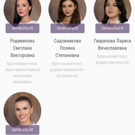
ЗАПИСАТЬСЯ
ЗАПИСАТЬСЯ
ЗАПИСАТЬСЯ
Родивилова
Садовникова
Гаврилова Лариса
Светлана
Полина
Вячеславовна
Викторовна
Степановна
Врач-косметолог,
дерматовенеролог
Врач-косметолог,
Врач-косметолог,
врач превентивной
дерматовенеролог,
анти-эйдж
нутрициолог
медицины
ЗАПИСАТЬСЯ