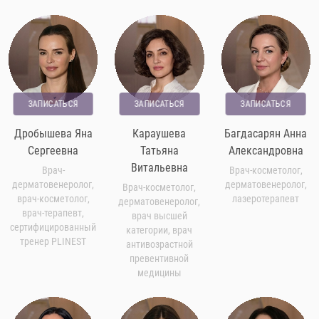
ЗАПИСАТЬСЯ
ЗАПИСАТЬСЯ
ЗАПИСАТЬСЯ
Дробышева Яна
Караушева
Багдасарян Анна
Сергеевна
Татьяна
Александровна
Витальевна
Врач-
Врач-косметолог,
дерматовенеролог,
дерматовенеролог,
Врач-косметолог,
врач-косметолог,
лазеротерапевт
дерматовенеролог,
врач-терапевт,
врач высшей
сертифицированный
категории, врач
тренер PLINEST
антивозрастной
превентивной
медицины