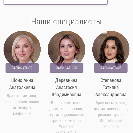
Наши специалисты
ЗАПИСАТЬСЯ
ЗАПИСАТЬСЯ
ЗАПИСАТЬСЯ
Шоно Анна
Деревнина
Степанова
Анатольевна
Анастасия
Татьяна
Владимировна
Александровна
Врач-косметолог,
врач превентивной
Врач-косметолог,
Врач-косметолог,
анти-эйдж
дерматовенеролог,
дерматовенеролог,
медицины
сертифицированный
трихолог, тренер
тренер компаний
Skintellectual
Winmed,
Solutions
Skintellectual