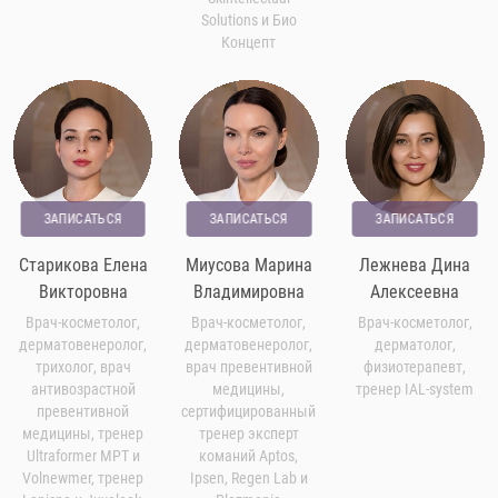
Solutions и Био
Концепт
ЗАПИСАТЬСЯ
ЗАПИСАТЬСЯ
ЗАПИСАТЬСЯ
Старикова Елена
Миусова Марина
Лежнева Дина
Викторовна
Владимировна
Алексеевна
Врач-косметолог,
Врач-косметолог,
Врач-косметолог,
дерматовенеролог,
дерматовенеролог,
дерматолог,
трихолог, врач
врач превентивной
физиотерапевт,
антивозрастной
медицины,
тренер IAL-system
превентивной
сертифицированный
медицины, тренер
тренер эксперт
Ultraformer MPT и
команий Aptos,
Volnewmer, тренер
Ipsen, Regen Lab и