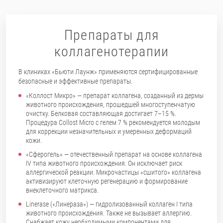
Препараты для
коллагенотерапии
В клиниках «Бьюти Лаунж» применяются сертифицированные
безопасные и эффективные препараты.
«Коллост Микро» — препарат коллагена, созданный из дермы
животного происхождения, прошедшей многоступенчатую
очистку. Белковая составляющая достигает 7–15 %.
Процедура Collost Micro с гелем 7 % рекомендуется молодым
для коррекции незначительных и умеренных деформаций
кожи.
«Сферогель» — отечественный препарат на основе коллагена
IV типа животного происхождения. Он исключает риск
аллергической реакции. Микрочастицы «сшитого» коллагена
активизируют клеточную регенерацию и формирование
внеклеточного матрикса.
Linerase («Линераза») — гидролизованный коллаген I типа
животного происхождения. Также не вызывает аллергию.
Снабжает кожу необходимыми компонентами для