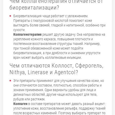
Чем коллагенотерапия отличается от
биоревитализации?
Биоревитализация чаще работает с увлажнением.
Препараты с гиалуроновой кислотой помогают коже
выглядеть более свежей, гладкой и напитанной, особенно при
сухости.
Коллагенотерапия
решает другую задачу. Она направлена на
укрепление кожного каркаса, повышение плотности и
постепенное восстановление структуры тканей. Например,
при тонкой обезвоженной коже может подойти
биоревитализация, а при дряблости и снижении упругости
врач может выбрать коллагеновые инъекции.
Чем отличаются Коллост, Сферогель,
Nithya, Linerase и Agentcol?
Эти препараты применяют для улучшения качества кожи, но
они отличаются составом, плотностью, способом работы и
зонами применения. Одни варианты удобны для лица и
деликатных областей, другие чаще используют для тела,
рубцов или растяжек.
Коллаген
в составе препаратов может давать разный акцент:
уплотнение кожи, восстановление рельефа, поддержку тканей
после возрастных изменений. Поэтому выбирать препарат по