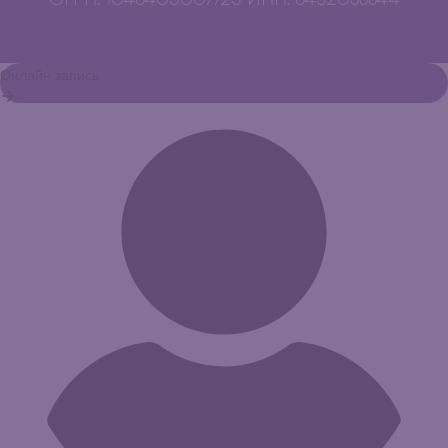
ОГРН: 1046405007725 ИНН: 6452088844