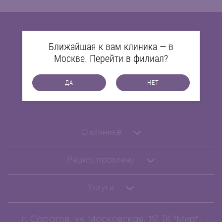
Ближайшая к вам клиника — в
Москве. Перейти в филиал?
ДА
НЕТ
№1 в России по количеству
проведенных процедур на
О клинике
Решить проблему
Услуги
г. Саратов, ул. Московская, 117, ТК "Мир",