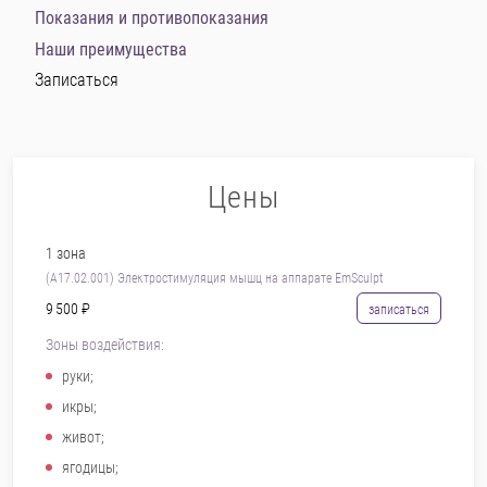
Показания и противопоказания
Наши преимущества
Записаться
Цены
1 зона
(A17.02.001) Электростимуляция мышц на аппарате EmSculpt
9 500 ₽
записаться
Зоны воздействия:
руки;
икры;
живот;
ягодицы;