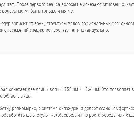
льтат. После первого сеанса волосы не исчезают мгновенно: част
е волосы могут быть тоньше и мягче.
едур зависит от зоны, структуры волос, гормональных особенност
афик посещений специалист составляет индивидуально.
оторая сочетает две длины волны: 755 нм и 1064 нм. Это позволяет
ю область лица.
аботку равномерно, а система охлаждения делает сеанс комфортнее.
 обработать шею, скулы, межбровье, линию роста бороды или отде