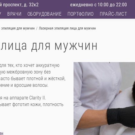
 проспект, д. 32к2
ежедневно с 10:00 до 22:00
У
ВРАЧИ
ОБОРУДОВАНИЕ
ПОРТФОЛИО
ПРАЙС-ЛИСТ
 эпиляция для мужчин
/
Лазерная эпиляция лица для мужчин
 лица для мужчин
ля тех, кто хочет аккуратную
ную межбровную зону без
асто бывает плотной и жёсткой,
нение и вросшие волосы.
а аппарате Clarity II.
ывает фототип кожи, плотность
ин