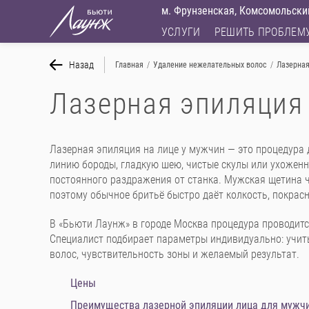
м. Фрунзенская, Комсомольский
УСЛУГИ
РЕШИТЬ ПРОБЛЕМ
Назад
Главная
/
Удаление нежелательных волос
/
Лазерная
Лазерная эпиляция
Лазерная эпиляция на лице у мужчин — это процедура д
линию бороды, гладкую шею, чистые скулы или ухожен
постоянного раздражения от станка. Мужская щетина ч
поэтому обычное бритьё быстро даёт колкость, покрас
В «Бьюти Лаунж» в городе Москва процедура проводится н
Специалист подбирает параметры индивидуально: учит
волос, чувствительность зоны и желаемый результат.
Цены
Преимущества лазерной эпиляции лица для мужч