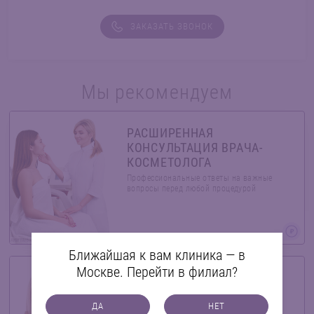
ЗАКАЗАТЬ ЗВОНОК
Мы рекомендуем
РАСШИРЕННАЯ
КОНСУЛЬТАЦИЯ ВРАЧА-
КОСМЕТОЛОГА
Профессиональные ответы на важные
вопросы перед любой процедурой
Artie Medvedev/Shutterstock.com
Ближайшая к вам клиника — в
Москве. Перейти в филиал?
КОНСУЛЬТАЦИЯ ВРАЧА-
ТРИХОЛОГА
ДА
НЕТ
Консультация и диагностика состояния