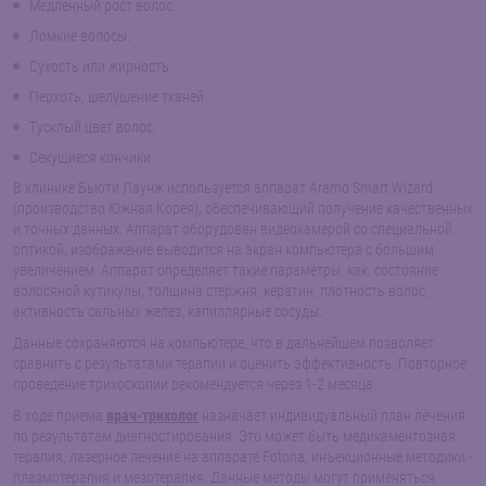
Медленный рост волос.
Ломкие волосы.
Сухость или жирность.
Перхоть, шелушение тканей.
Тусклый цвет волос.
Секущиеся кончики.
В клинике Бьюти Лаунж используется аппарат Aramo Smart Wizard
(производство Южная Корея), обеспечивающий получение качественных
и точных данных. Аппарат оборудован видеокамерой со специальной
оптикой, изображение выводится на экран компьютера с большим
увеличением. Аппарат определяет такие параметры, как: состояние
волосяной кутикулы, толщина стержня, кератин, плотность волос,
активность сальных желез, капиллярные сосуды.
Данные сохраняются на компьютере, что в дальнейшем позволяет
сравнить с результатами терапии и оценить эффективность. Повторное
проведение трихоскопии рекомендуется через 1-2 месяца.
В ходе приема
врач-трихолог
назначает индивидуальный план лечения
по результатам диагностирования. Это может быть медикаментозная
терапия, лазерное лечение на аппарате Fotona, инъекционные методики -
плазмотерапия и мезотерапия. Данные методы могут применяться