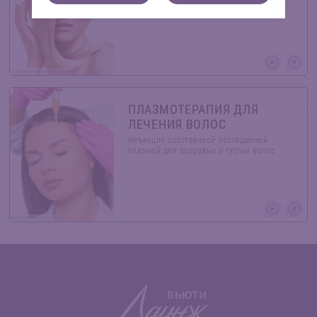
волос и кожи головы
YuriyZhuravov/Shutterstock.com
ПЛАЗМОТЕРАПИЯ ДЛЯ
ЛЕЧЕНИЯ ВОЛОС
Инъекции собственной обогащенной
плазмой для здоровых и густых волос
dimid_86/Shutterstock.com