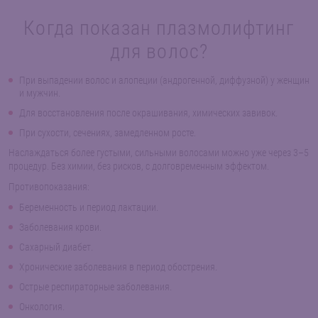
Когда показан плазмолифтинг
для волос?
При выпадении волос и алопеции (андрогенной, диффузной) у женщин
и мужчин.
Для восстановления после окрашивания, химических завивок.
При сухости, сечениях, замедленном росте.
Наслаждаться более густыми, сильными волосами можно уже через 3–5
процедур. Без химии, без рисков, с долговременным эффектом.
Противопоказания:
Беременность и период лактации.
Заболевания крови.
Сахарный диабет.
Хронические заболевания в период обострения.
Острые респираторные заболевания.
Онкология.