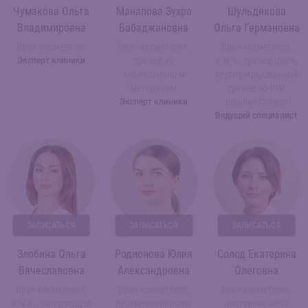
Чумакова Ольга
Манапова Зухра
Шульдякова
Владимировна
Бабаджановна
Ольга Германовна
Врач-косметолог
Врач-косметолог,
Врач-косметолог,
тренер по
к.м.н., тренер Ipsen,
Эксперт клиники
инъекционным
сертифицированный
методикам
тренер по PRP
терапия Cortexil
Эксперт клиники
Ведущий специалист
ЗАПИСАТЬСЯ
ЗАПИСАТЬСЯ
ЗАПИСАТЬСЯ
Злобина Ольга
Родионова Юлия
Солод Екатерина
Вячеславовна
Александровна
Олеговна
Врач-косметолог,
Врач-косметолог,
Врач-косметолог,
к.м.н., заведующая
дерматовенеролог
наставник Merz