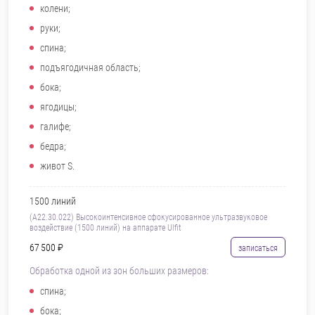
колени;
руки;
спина;
подъягодичная область;
бока;
ягодицы;
галифе;
бедра;
живот S.
1500 линий
(А22.30.022) Высокоинтенсивное сфокусированное ультразвуковое
воздействие (1500 линий) на аппарате Ulfit
67 500 ₽
записаться
Обработка одной из зон больших размеров:
спина;
бока;