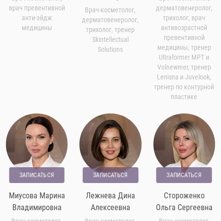
врач превентивной
дерматовенеролог,
Врач-косметолог,
анти-эйдж
трихолог, врач
дерматовенеролог,
медицины
антивозрастной
трихолог, тренер
превентивной
Skintellectual
медицины, тренер
Solutions
Ultraformer MPT и
Volnewmer, тренер
Lenisna и Juvelook,
тренер по контурной
пластике
ЗАПИСАТЬСЯ
ЗАПИСАТЬСЯ
ЗАПИСАТЬСЯ
Миусова Марина
Лежнева Дина
Стороженко
Владимировна
Алексеевна
Ольга Сергеевна