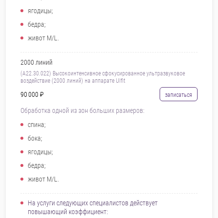
ягодицы;
бедра;
живот M/L.
2000 линий
(А22.30.022) Высокоинтенсивное сфокусированное ультразвуковое
воздействие (2000 линий) на аппарате Ulfit
90 000 ₽
записаться
Обработка одной из зон больших размеров:
спина;
бока;
ягодицы;
бедра;
живот M/L.
На услуги следующих специалистов действует
повышающий коэффициент: