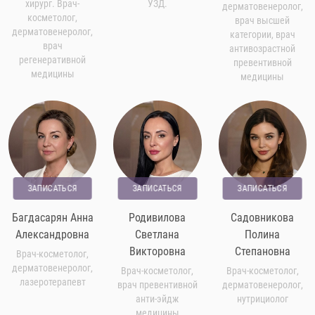
хирург. Врач-
УЗД.
дерматовенеролог,
косметолог,
врач высшей
дерматовенеролог,
категории, врач
врач
антивозрастной
регенеративной
превентивной
медицины
медицины
ЗАПИСАТЬСЯ
ЗАПИСАТЬСЯ
ЗАПИСАТЬСЯ
Багдасарян Анна
Родивилова
Садовникова
Александровна
Светлана
Полина
Викторовна
Степановна
Врач-косметолог,
дерматовенеролог,
Врач-косметолог,
Врач-косметолог,
лазеротерапевт
врач превентивной
дерматовенеролог,
анти-эйдж
нутрициолог
медицины