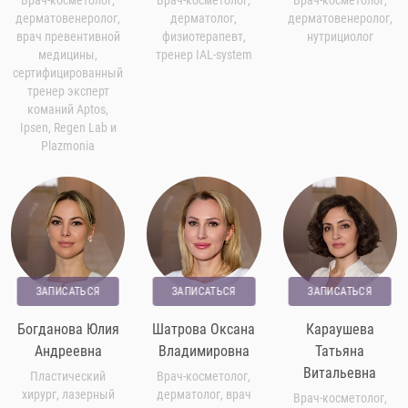
Врач-косметолог,
Врач-косметолог,
Врач-косметолог,
дерматовенеролог,
дерматолог,
дерматовенеролог,
врач превентивной
физиотерапевт,
нутрициолог
медицины,
тренер IAL-system
сертифицированный
тренер эксперт
команий Aptos,
Ipsen, Regen Lab и
Plazmonia
ЗАПИСАТЬСЯ
ЗАПИСАТЬСЯ
ЗАПИСАТЬСЯ
Богданова Юлия
Шатрова Оксана
Караушева
Андреевна
Владимировна
Татьяна
Витальевна
Пластический
Врач-косметолог,
хирург, лазерный
дерматолог, врач
Врач-косметолог,