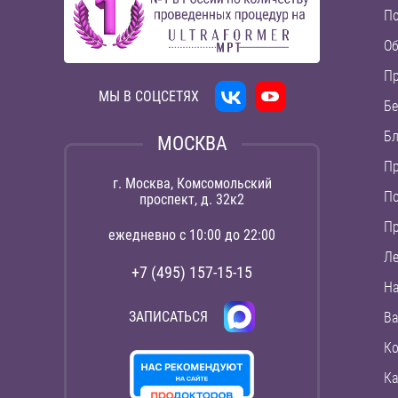
П
Об
П
МЫ В СОЦСЕТЯХ
Бе
Бл
МОСКВА
Пр
г. Москва, Комсомольский
По
проспект, д. 32к2
П
ежедневно с 10:00 до 22:00
Ле
+7 (495) 157-15-15
На
ЗАПИСАТЬСЯ
Ва
Ко
Ка