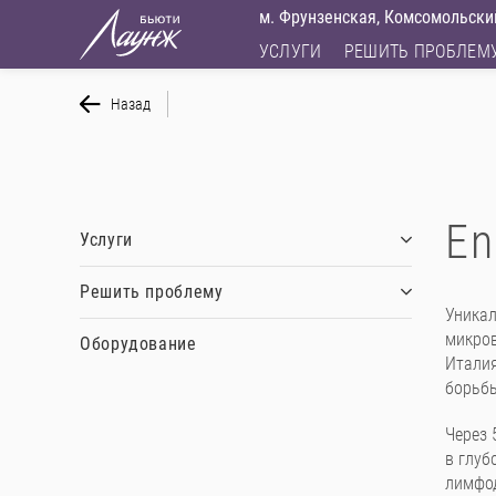
м. Фрунзенская, Комсомольский
УСЛУГИ
РЕШИТЬ ПРОБЛЕМ
Назад
En
Услуги
Решить проблему
Уникал
микров
Оборудование
Италия
борьбы
Через 
в глуб
лимфод