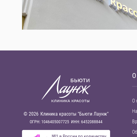
О
О 
Н
© 2026
Клиника красоты "Бьюти Лаунж"
В
ОГРН: 1046405007725
ИНН: 6452088844
Об