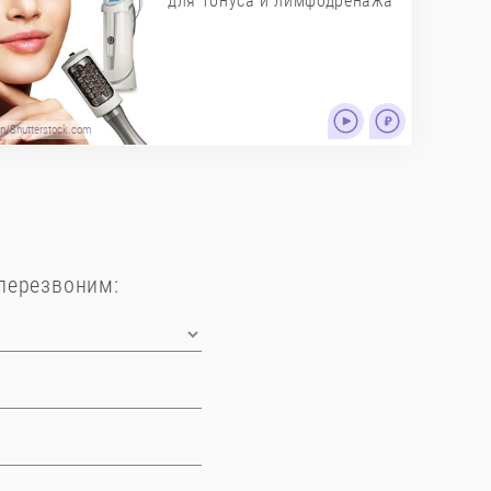
для тонуса и лимфодренажа
n/Shutterstock.com
перезвоним: