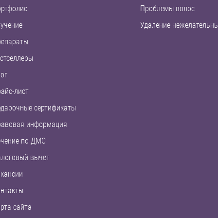
ортфолио
Проблемы волос
учение
Удаление нежелательны
репараты
стселлеры
ог
айс-лист
дарочные сертификаты
равовая информация
чение по ДМС
логовый вычет
кансии
нтакты
рта сайта