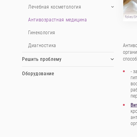
Лечебная косметология
fizkes/S
Антивозрастная медицина
Гинекология
Диагностика
Антиво
органи
способ
Решить проблему
- 
Оборудование
ги
во
ра
пер
Ви
кр
ан
ор