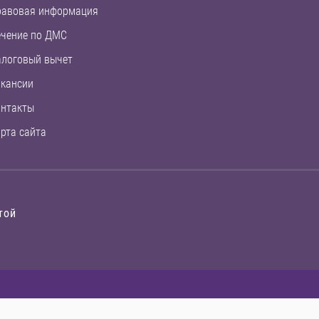
равовая информация
чение по ДМС
логовый вычет
кансии
нтакты
рта сайта
той