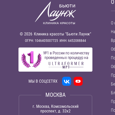
О
О 
Н
© 2026
Клиника красоты "Бьюти Лаунж"
В
ОГРН: 1046405007725
ИНН: 6452088844
Об
П
Об
П
МЫ В СОЦСЕТЯХ
Бе
Бл
МОСКВА
Пр
г. Москва, Комсомольский
По
проспект, д. 32к2