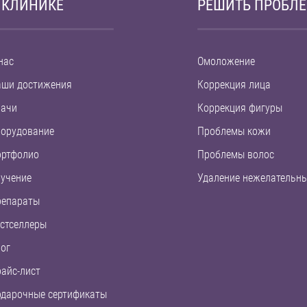
 КЛИНИКЕ
РЕШИТЬ ПРОБЛ
нас
Омоложение
аши достижения
Коррекция лица
рачи
Коррекция фигуры
орудование
Проблемы кожи
ортфолио
Проблемы волос
учение
Удаление нежелательны
репараты
стселлеры
ог
айс-лист
дарочные сертификаты