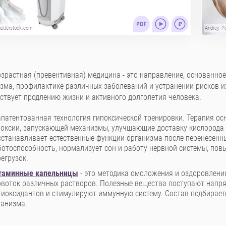
hutterstock.com
Andrey_P
зрастная (превентивная) медицина - это направление, основанн
зма, профилактике различных заболеваний и устранении рисков и
ствует продлению жизни и активного долголетия человека.
запатентованная технология гипоксической тренировки. Терапия о
поксии, запускающей механизмы, улучшающие доставку кислорода
сстанавливает естественные функции организма после перенесенн
ботоспособность, нормализует сон и работу нервной системы, пов
егрузок.
таминные капельницы
- это методика омоложения и оздоровления
овоток различных растворов. Полезные вещества поступают напря
тиоксидантов и стимулируют иммунную систему. Состав подбираетс
ганизма.