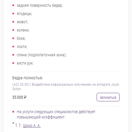
задняя поверхность бедер;
ягодицы;
живот;
колени;
бока;
локти;
спина (подлопаточная зона);
кисти рук.
Бедра полностью
(А22.30.001) Воздействие инфракрасным излучением на аппарате Joule
Sciton
35 000 ₽
записаться
На услуги следующих специалистов действует
повышающий коэффициент:
*
1.1:
Шоно А. А.