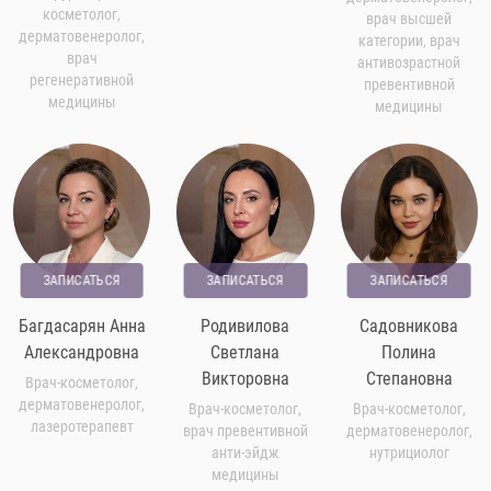
косметолог,
врач высшей
дерматовенеролог,
категории, врач
врач
антивозрастной
регенеративной
превентивной
медицины
медицины
ЗАПИСАТЬСЯ
ЗАПИСАТЬСЯ
ЗАПИСАТЬСЯ
Багдасарян Анна
Родивилова
Садовникова
Александровна
Светлана
Полина
Викторовна
Степановна
Врач-косметолог,
дерматовенеролог,
Врач-косметолог,
Врач-косметолог,
лазеротерапевт
врач превентивной
дерматовенеролог,
анти-эйдж
нутрициолог
медицины