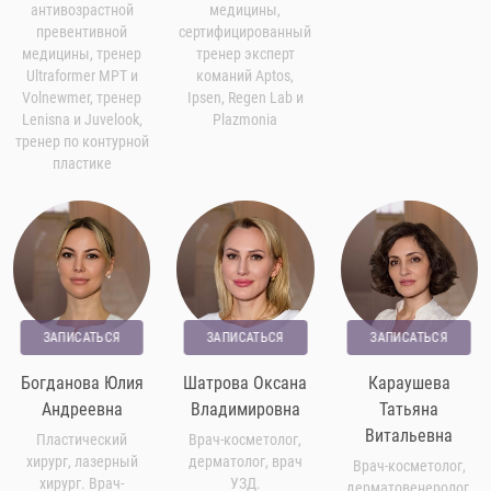
антивозрастной
медицины,
превентивной
сертифицированный
медицины, тренер
тренер эксперт
Ultraformer MPT и
команий Aptos,
Volnewmer, тренер
Ipsen, Regen Lab и
Lenisna и Juvelook,
Plazmonia
тренер по контурной
пластике
ЗАПИСАТЬСЯ
ЗАПИСАТЬСЯ
ЗАПИСАТЬСЯ
Богданова Юлия
Шатрова Оксана
Караушева
Андреевна
Владимировна
Татьяна
Витальевна
Пластический
Врач-косметолог,
хирург, лазерный
дерматолог, врач
Врач-косметолог,
хирург. Врач-
УЗД.
дерматовенеролог,