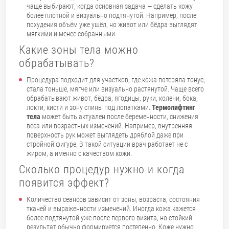
чаще выбирают, когда основная задача — сделать кожу
более плотной и визуально подтянутой. Например, после
похудения объём уже ушёл, но живот или бёдра выглядят
мягкими и менее собранными.
Какие зоны тела можно
обрабатывать?
Процедура подходит для участков, где кожа потеряла тонус,
стала тоньше, мягче или визуально растянутой. Чаще всего
обрабатывают живот, бёдра, ягодицы, руки, колени, бока,
локти, кисти и зону спины под лопатками.
Термолифтинг
тела
может быть актуален после беременности, снижения
веса или возрастных изменений. Например, внутренняя
поверхность рук может выглядеть дряблой даже при
стройной фигуре. В такой ситуации врач работает не с
жиром, а именно с качеством кожи.
Сколько процедур нужно и когда
появится эффект?
Количество сеансов зависит от зоны, возраста, состояния
тканей и выраженности изменений. Иногда кожа кажется
более подтянутой уже после первого визита, но стойкий
результат обычно формируется постепенно. Коже нужно