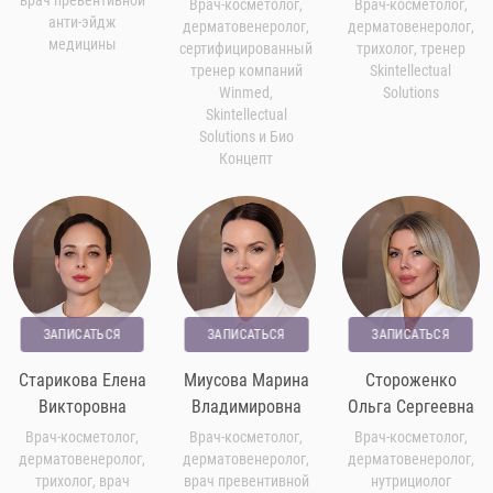
врач превентивной
Врач-косметолог,
Врач-косметолог,
анти-эйдж
дерматовенеролог,
дерматовенеролог,
медицины
сертифицированный
трихолог, тренер
тренер компаний
Skintellectual
Winmed,
Solutions
Skintellectual
Solutions и Био
Концепт
ЗАПИСАТЬСЯ
ЗАПИСАТЬСЯ
ЗАПИСАТЬСЯ
Старикова Елена
Миусова Марина
Стороженко
Викторовна
Владимировна
Ольга Сергеевна
Врач-косметолог,
Врач-косметолог,
Врач-косметолог,
дерматовенеролог,
дерматовенеролог,
дерматовенеролог,
трихолог, врач
врач превентивной
нутрициолог