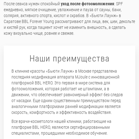
После сеанса нужен спокойный
уход после фотоомоложения
: SPF
ежедневно, мягкое очищение, увлажнение и пауза от сауны, бани,
солярия, активного спорта, кислот и скрабов. В «Бьюти Лаунж» в
Саратове BBL Forever Young рассматривают для лица, век, шеи, декольте
и кистей рук, когда пациент хочет не изменить внешность, а сделать
кожу визуально чище, ровнее и свежее.
Наши преимущества
В клинике красоты «Бьюти Лаунж» в Москве представлена
последняя модификация аппарата MJoule с инновационной
платформой BBL HERO. Это первая в мире система для
фотоомоложения, которая работает не штампами, а в
движении, что обеспечивает равномерный эффект без следов
от насадки. Еще одним существенным преимуществом перед
аналогичными платформами ранней модификации является
скорость, комфортность и эффективность воздействия.
Все врачи-косметологи нашей клиники, работающие на
платформе BBL HERO, являются сертифицированными
специалистами, прошедшими необходимое обучение.