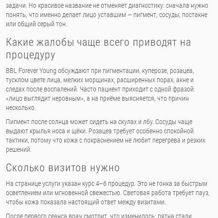
задачи. Но красивое название не отменяет диагностику: сначала нужно
понять, что именно делает лицо уставшим — пигмент, сосуды, постакне
или общий серый тон.
Какие жалобы чаще всего приводят на
процедуру
BBL Forever Young обсуждают при пигментации, куперозе, розацеа,
тусклом цвете лица, мелких морщинах, расширенных порах, акне и
следах после воспалений. Часто пациент приходит с одной фразой:
«лицо выглядит неровным», а на приёме выясняется, что причин
несколько.
Пигмент после солнца может сидеть на скулах и лбу. Сосуды чаще
выдают крылья носа и щёки. Розацеа требует особенно спокойной
тактики, потому что кожа с покраснением не любит перегрева и резких
решений.
Сколько визитов нужно
На странице услуги указан курс 4–6 процедур. Это не гонка за быстрым
осветлением или мгновенной свежестью. Световая работа требует пауз,
чтобы кожа показала настоящий ответ между визитами.
После первого сеанса врач смотрит, что изменилось: пятна стали