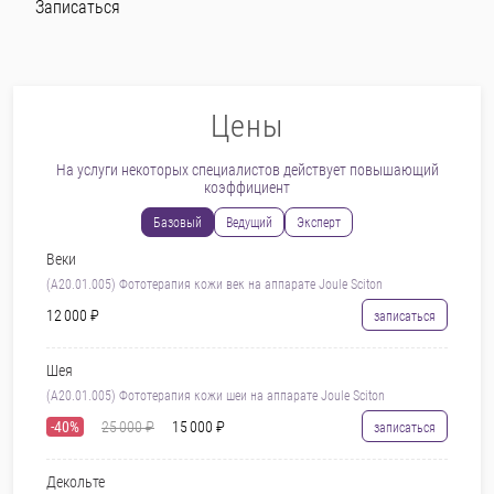
Записаться
Цены
На услуги некоторых специалистов действует повышающий
коэффициент
Базовый
Ведущий
Эксперт
Веки
(A20.01.005) Фототерапия кожи век на аппарате Joule Sciton
12 000 ₽
записаться
Шея
(A20.01.005) Фототерапия кожи шеи на аппарате Joule Sciton
-40%
25 000 ₽
15 000 ₽
записаться
Декольте