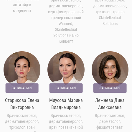
анти-эйдж
дерматовенеролог,
дерматовенеролог,
медицины
сертифицированный
трихолог, тренер
тренер компаний
Skintellectual
Winmed,
Solutions
Skintellectual
Solutions и Био
Концепт
ЗАПИСАТЬСЯ
ЗАПИСАТЬСЯ
ЗАПИСАТЬСЯ
Старикова Елена
Миусова Марина
Лежнева Дина
Викторовна
Владимировна
Алексеевна
Врач-косметолог,
Врач-косметолог,
Врач-косметолог,
дерматовенеролог,
дерматовенеролог,
дерматолог,
трихолог, врач
врач превентивной
физиотерапевт,