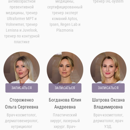
антивозрастной
медицины,
тренер IAL-system
превентивной
сертифицированный
медицины, тренер
тренер эксперт
Ultraformer MPT и
команий Aptos,
Volnewmer, тренер
Ipsen, Regen Lab и
Lenisna и Juvelook,
Plazmonia
тренер по контурной
пластике
ЗАПИСАТЬСЯ
ЗАПИСАТЬСЯ
ЗАПИСАТЬСЯ
Стороженко
Богданова Юлия
Шатрова Оксана
Ольга Сергеевна
Андреевна
Владимировна
Врач-косметолог,
Пластический
Врач-косметолог,
дерматовенеролог,
хирург, лазерный
дерматолог, врач
нутрициолог
хирург. Врач-
УЗД.