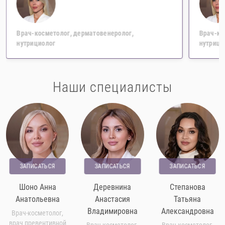
Врач-косметолог, дерматовенеролог,
Врач-ко
нутрициолог
нутрици
Наши специалисты
ЗАПИСАТЬСЯ
ЗАПИСАТЬСЯ
ЗАПИСАТЬСЯ
Шоно Анна
Деревнина
Степанова
Анатольевна
Анастасия
Татьяна
Владимировна
Александровна
Врач-косметолог,
врач превентивной
Врач-косметолог,
Врач-косметолог,