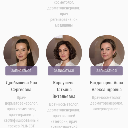
косметолог,
дерматовенеролог,
врач
регенеративной
медицины
ЗАПИСАТЬСЯ
ЗАПИСАТЬСЯ
ЗАПИСАТЬСЯ
Дробышева Яна
Караушева
Багдасарян Анна
Сергеевна
Татьяна
Александровна
Витальевна
Врач-
Врач-косметолог,
дерматовенеролог,
дерматовенеролог,
Врач-косметолог,
врач-косметолог,
лазеротерапевт
дерматовенеролог,
врач-терапевт,
врач высшей
сертифицированный
категории, врач
тренер PLINEST
антивозрастной