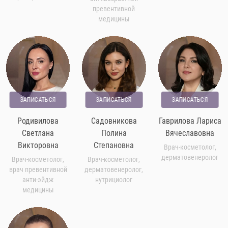
превентивной
медицины
ЗАПИСАТЬСЯ
ЗАПИСАТЬСЯ
ЗАПИСАТЬСЯ
Родивилова
Садовникова
Гаврилова Лариса
Светлана
Полина
Вячеславовна
Викторовна
Степановна
Врач-косметолог,
дерматовенеролог
Врач-косметолог,
Врач-косметолог,
врач превентивной
дерматовенеролог,
анти-эйдж
нутрициолог
медицины