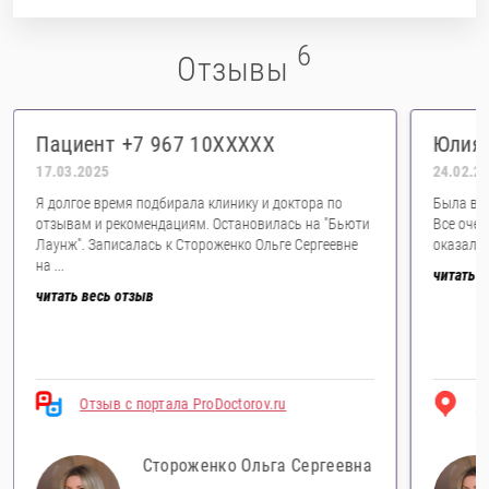
6
Отзывы
Пациент +7 967 10XXXXX
Юлия 
17.03.2025
24.02.2
Я долгое время подбирала клинику и доктора по
Была в к
отзывам и рекомендациям. Остановилась на "Бьюти
Все очен
Лаунж". Записалась к Стороженко Ольге Сергеевне
оказалас
на ...
читать в
читать весь отзыв
Отзыв с портала ProDoctorov.ru
О
Стороженко Ольга Сергеевна