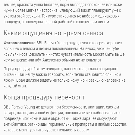
темнее, краснота ушла быстрее, поры выглядят спокойнее или коже
нужна более мягкая настройка. Следующий визит планируют уже с
учётом этой реакции. Так курс становится не набором одинаковых
процедур, а последовательной работой с конкретным лицом.
Какие ощущения во время сеанса
Фотоомоложение
BBL Forever Young ощущается как серия коротких
вспышек с теплом и лёгким покалыванием. На веках, верхней губе,
крыльях носа, декольте и кистях чувствительность может быть выше,
чем на щеках или лбу. Анестезию обычно не используют.
Перед процедурой кожу очищают, наносят гель, глаза защищают
очками. Пациенту важно говорить, если тепло становится слишком
ярким. Врач должен видеть не только кожу, но и реакцию человека на
каждый этап.
Когда процедуру переносят
BBL Forever Young не делают при беременности, лактации, свежем
загаре, ожоге, активной инфекции, онкологических заболеваниях и
повреждениях кожи в зоне обработки. Также заранее обсуждают
антибиотики, ретиноиды, гормональные препараты и любые средства,
которые могут усилить чувствительность к свету.