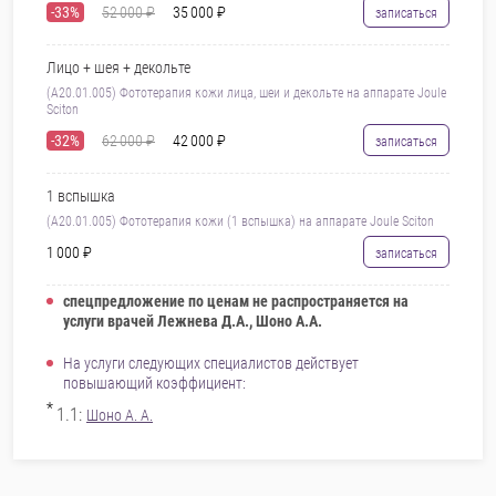
-33%
52 000 ₽
35 000 ₽
записаться
Лицо + шея + декольте
(A20.01.005) Фототерапия кожи лица, шеи и декольте на аппарате Joule
Sciton
-32%
62 000 ₽
42 000 ₽
записаться
1 вспышка
(A20.01.005) Фототерапия кожи (1 вспышка) на аппарате Joule Sciton
1 000 ₽
записаться
спецпредложение по ценам не распространяется на
услуги врачей Лежнева Д.А., Шоно А.А.
На услуги следующих специалистов действует
повышающий коэффициент:
*
1.1:
Шоно А. А.