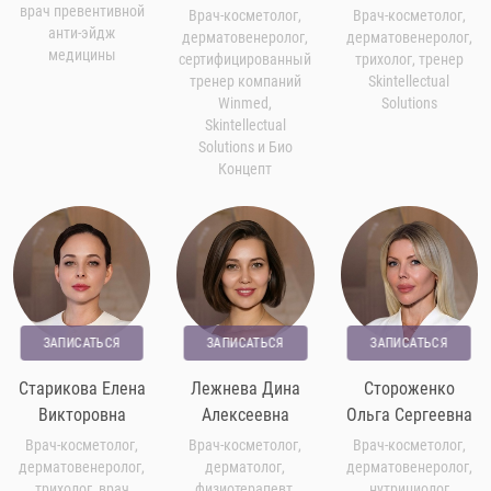
врач превентивной
Врач-косметолог,
Врач-косметолог,
анти-эйдж
дерматовенеролог,
дерматовенеролог,
медицины
сертифицированный
трихолог, тренер
тренер компаний
Skintellectual
Winmed,
Solutions
Skintellectual
Solutions и Био
Концепт
ЗАПИСАТЬСЯ
ЗАПИСАТЬСЯ
ЗАПИСАТЬСЯ
Старикова Елена
Лежнева Дина
Стороженко
Викторовна
Алексеевна
Ольга Сергеевна
Врач-косметолог,
Врач-косметолог,
Врач-косметолог,
дерматовенеролог,
дерматолог,
дерматовенеролог,
трихолог, врач
физиотерапевт,
нутрициолог