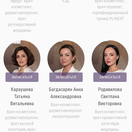
хирург. Врач-
УЗД.
врач-косметолог,
косметолог,
врач-терапевт,
дерматовенеролог,
сертифицированный
врач
тренер PLINEST
регенеративной
медицины
ЗАПИСАТЬСЯ
ЗАПИСАТЬСЯ
ЗАПИСАТЬСЯ
Караушева
Багдасарян Анна
Родивилова
Татьяна
Александровна
Светлана
Витальевна
Викторовна
Врач-косметолог,
дерматовенеролог,
Врач-косметолог,
Врач-косметолог,
лазеротерапевт
дерматовенеролог,
врач превентивной
врач высшей
анти-эйдж
категории, врач
медицины