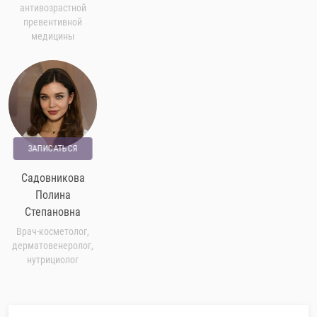
антивозрастной
превентивной
медицины
ЗАПИСАТЬСЯ
Садовникова
Полина
Степановна
Врач-косметолог,
дерматовенеролог,
нутрициолог