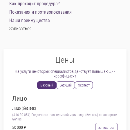
Как проходит процедура?
Показания и противопоказания
Наши преимущества
Записаться
Цены
На услуги некоторых специалистов действует повышающий
коэффициент
Базовый
Ведущий
Эксперт
Лицо
Лицо (без век)
(A16.30.054) Радиочастотная термоабляция лица (без век) на аппарате
Genius
50 000 ₽
записаться