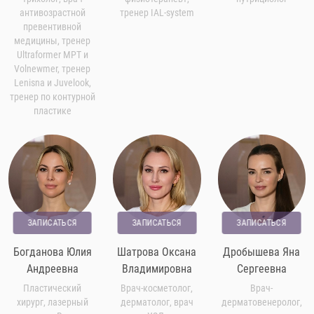
антивозрастной
тренер IAL-system
превентивной
медицины, тренер
Ultraformer MPT и
Volnewmer, тренер
Lenisna и Juvelook,
тренер по контурной
пластике
ЗАПИСАТЬСЯ
ЗАПИСАТЬСЯ
ЗАПИСАТЬСЯ
Богданова Юлия
Шатрова Оксана
Дробышева Яна
Андреевна
Владимировна
Сергеевна
Пластический
Врач-косметолог,
Врач-
хирург, лазерный
дерматолог, врач
дерматовенеролог,